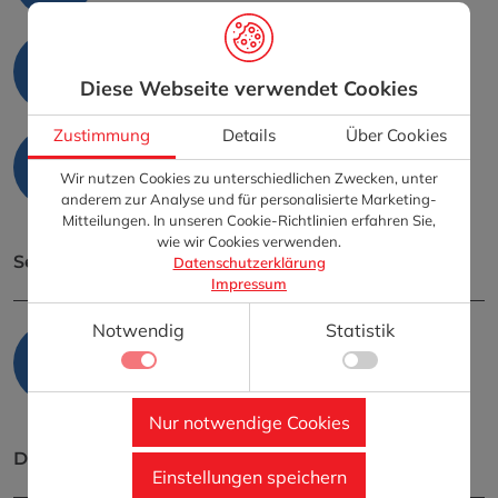
Baublechnerei
Diese Webseite verwendet Cookies
Zustimmung
Details
Über Cookies
Gebäudetechnik
Wir nutzen Cookies zu unterschiedlichen Zwecken, unter
anderem zur Analyse und für personalisierte Marketing-
Mitteilungen. In unseren Cookie-Richtlinien erfahren Sie,
wie wir Cookies verwenden.
Sektor
Datenschutzerklärung
Impressum
Notwendig
Statistik
Privatgebäude & Immobilienbetreuung
Notwendig
Nur notwendige Cookies
Technisch notwendige Funktionen, wie das speichern
Details zu den Cookies
Ihrer Cookie-Einstellungen für diese Website.
Details
Notwendig
Einstellungen speichern
Statistik
Name
Anbieter
Zweck